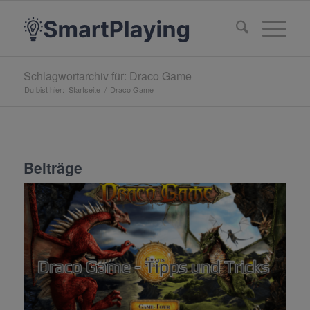
Schlagwortarchiv für: Draco Game
Du bist hier:
Startseite
/
Draco Game
Beiträge