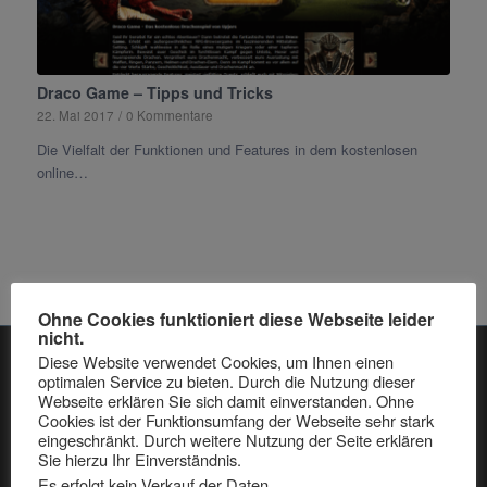
Draco Game – Tipps und Tricks
22. Mai 2017
/
0 Kommentare
Die Vielfalt der Funktionen und Features in dem kostenlosen
online…
Ohne Cookies funktioniert diese Webseite leider
nicht.
Diese Website verwendet Cookies, um Ihnen einen
optimalen Service zu bieten. Durch die Nutzung dieser
NEUESTE BEITRÄGE:
Webseite erklären Sie sich damit einverstanden. Ohne
Cookies ist der Funktionsumfang der Webseite sehr stark
Sfgame Changelog: auf Version 26.000
eingeschränkt. Durch weitere Nutzung der Seite erklären
24. Juli 2025 - 11:04
Sie hierzu Ihr Einverständnis.
Es erfolgt kein Verkauf der Daten.
.
Sfgame Changelog: auf Version 25.500