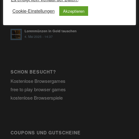
14. Mai 2025 - 8:21
Cookie-Einstellungen
Akzeptieren
Kej in Gold tauschen
5. Mai 2025 - 14:03
Lorenmünzen in Gold tauschen
4. Mai 2025 - 14:37
SCHON BESUCHT?
Kostenlose Browsergames
free to play browser games
kostenlose Browserspiele
COUPONS UND GUTSCHEINE