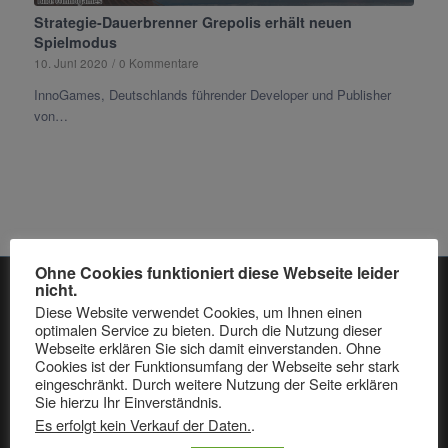
Strategie-Dauerbrenner Grepolis erhält neuen
Spielmodus
10. Juni 2020
/
0 Kommentare
InnoGames, Deutschlands führender Developer und Publisher
von…
Ohne Cookies funktioniert diese Webseite leider
nicht.
Diese Website verwendet Cookies, um Ihnen einen
NEUESTE BEITRÄGE:
optimalen Service zu bieten. Durch die Nutzung dieser
Webseite erklären Sie sich damit einverstanden. Ohne
Sfgame Changelog: auf Version 26.000
Cookies ist der Funktionsumfang der Webseite sehr stark
24. Juli 2025 - 11:04
eingeschränkt. Durch weitere Nutzung der Seite erklären
Sie hierzu Ihr Einverständnis.
Sfgame Changelog: auf Version 25.500
Es erfolgt kein Verkauf der Daten.
.
14. Mai 2025 - 8:21