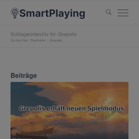
Schlagwortarchiv für: Grepolis
Du bist hier:
Startseite
/
Grepolis
Beiträge