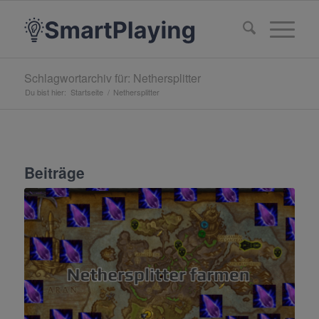
Schlagwortarchiv für: Nethersplitter
Du bist hier:
Startseite
/
Nethersplitter
Beiträge