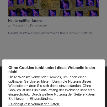
Nethersplitter farmen
24. Mai 2017
/
0 Kommentare
Sobald ihr WoW Legion die verheerte Küste erreicht, trefft ihr…
Ohne Cookies funktioniert diese Webseite leider
nicht.
Diese Website verwendet Cookies, um Ihnen einen
optimalen Service zu bieten. Durch die Nutzung dieser
NEUESTE BEITRÄGE:
Webseite erklären Sie sich damit einverstanden. Ohne
Cookies ist der Funktionsumfang der Webseite sehr stark
Sfgame Changelog: auf Version 26.000
eingeschränkt. Durch weitere Nutzung der Seite erklären
24. Juli 2025 - 11:04
Sie hierzu Ihr Einverständnis.
Sfgame Changelog: auf Version 25.500
Es erfolgt kein Verkauf der Daten.
.
14. Mai 2025 - 8:21