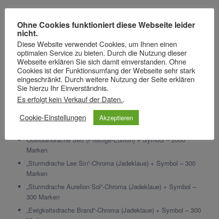
Chroma: Sturmdrache Aurelion Sol für 290 RP
Ohne Cookies funktioniert diese Webseite leider
Chroma: Ewigkeitsdrache Brand für 290 RP
nicht.
Chroma: Feendrache Ashe für 290 RP
Diese Website verwendet Cookies, um Ihnen einen
Drachenprophet-Augenskin von WM-Pass Meilenstein
optimalen Service zu bieten. Durch die Nutzung dieser
Webseite erklären Sie sich damit einverstanden. Ohne
Drachenprophet-Rahmen 2020
Cookies ist der Funktionsumfang der Webseite sehr stark
Sticker: Iiih! von WM-Pass Meilenstein
eingeschränkt. Durch weitere Nutzung der Seite erklären
Sie hierzu Ihr Einverständnis.
Sticker: Hmm von WM-Pass Meilenstein
Es erfolgt kein Verkauf der Daten.
.
Sticker: Tut mir leid, aber nicht wirklich von WM-Pass
Meilenstein
Cookie-Einstellungen
Akzeptieren
Prestige-Punkte-Symbol für 2200 Marken
Obsidiandrache Sett (Prestige-Edition) + Symbol – 2000
Marken
„Sturmdrache Lee Sin“-Chroma (Jadeklaue) + Symbol – 300
Marken
„Sturmdrache Aurelion Sol“-Chroma (Jadeklaue) + Symbol –
300 Marken
„Ewigkeitsdrache Brand“-Chroma (Jadeklaue) + Symbol – 300