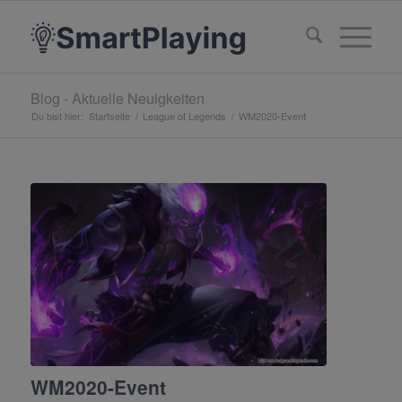
Blog - Aktuelle Neuigkeiten
Du bist hier:
Startseite
/
League of Legends
/
WM2020-Event
WM2020-Event