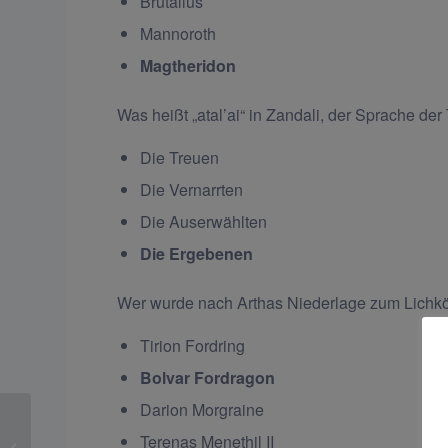
Brutallus
Mannoroth
Magtheridon
Was heißt „atal’ai“ in Zandali, der Sprache der 
Die Treuen
Die Vernarrten
Die Auserwählten
Die Ergebenen
Wer wurde nach Arthas Niederlage zum Lichk
Tirion Fordring
Bolvar Fordragon
Darion Morgraine
Terenas Menethil II
Titanenresiduum farmen