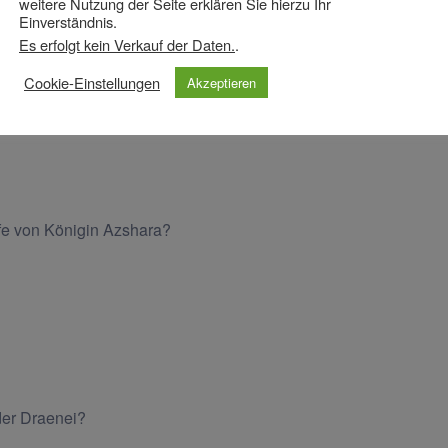
weitere Nutzung der Seite erklären Sie hierzu Ihr
Einverständnis.
Es erfolgt kein Verkauf der Daten.
.
Cookie-Einstellungen
Akzeptieren
ofe von Königin Azshara?
der Draenei?