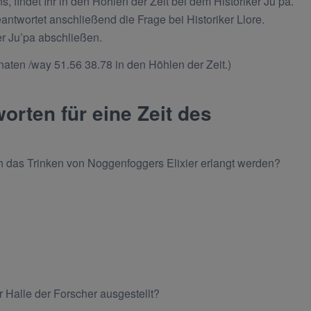
s, findet Ihr in den Höhlen der Zeit bei dem Historiker Ju’pa.
ntwortet anschließend die Frage bei Historiker Llore.
er Ju’pa abschließen.
inaten /way 51.56 38.78 in den Höhlen der Zeit.)
orten für eine Zeit des
h das Trinken von Noggenfoggers Elixier erlangt werden?
 Halle der Forscher ausgestellt?