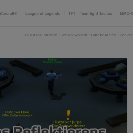
Warcraft®
League of Legends
TFT – Teamfight Tactics
MMO-N
Du bist hier:
Startseite
/
World of Warcraft
/
Battle for Azeroth
/
eine Zei