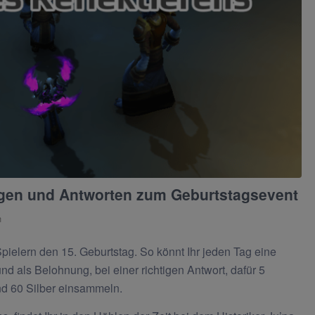
ragen und Antworten zum Geburtstagsevent
h
pielern den 15. Geburtstag. So könnt Ihr jeden Tag eine
d als Belohnung, bei einer richtigen Antwort, dafür 5
nd 60 Silber einsammeln.