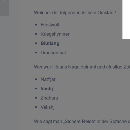
Welcher der folgenden ist kein Orcklan?
Frostwolf
Kriegshymnen
Blutfang
Drachenmal
Wer war Illidans Nagaleutnant und einstige Z
Naz’jar
Vashj
Zhahara
Valishj
Wie sagt man „Sichere Reise“ in der Sprache 