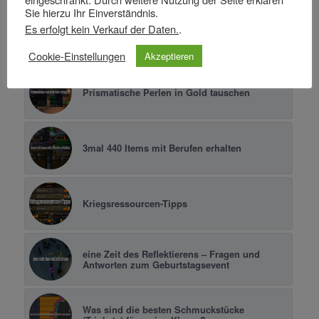
Sie hierzu Ihr Einverständnis.
Es erfolgt kein Verkauf der Daten.
.
Artefaktmacht für Patch 8.3 vorfarmen
Cookie-Einstellungen
Akzeptieren
Prismatische Perlen in Gold tauschen
3mal 440 Items mit Berufen erhalten
Kriegsressourcen-Tipps
eine Zeit des Reflektierens – Fragen und
Antworten zum Geburtstagsevent
Was sind die besten Schmuckstücke