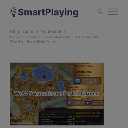
Blog - Aktuelle Neuigkeiten
Du bist hier:
Startseite
/
World of Warcraft
/
Battle for Azeroth
/
WoW Prismatische Perlen farmen